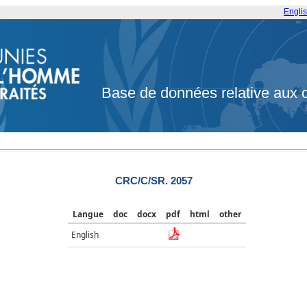
Engli
Base de données relative aux 
CRC/C/SR. 2057
Langue
doc
docx
pdf
html
other
English