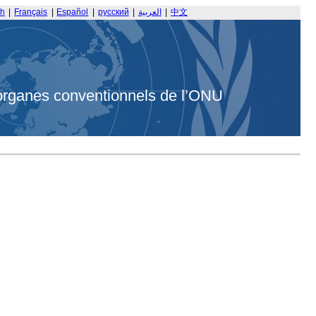
sh
|
Français
|
Español
|
русский
|
العربية
|
中文
organes conventionnels de l’ONU