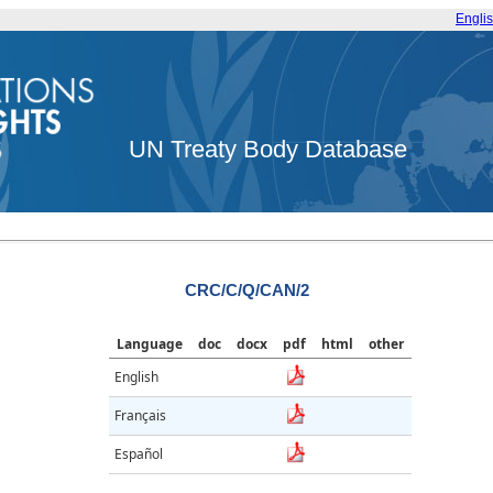
Engli
UN Treaty Body Database
CRC/C/Q/CAN/2
Language
doc
docx
pdf
html
other
English
Français
Español