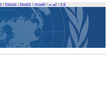
sh
|
Français
|
Español
|
русский
|
العربية
|
中文