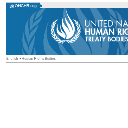
English
>
Human Rights Bodies