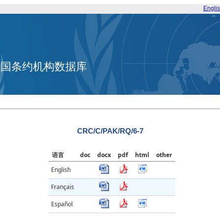
Engli
合国条约机构数据库
CRC/C/PAK/RQ/6-7
语言
doc
docx
pdf
html
other
English
Français
Español