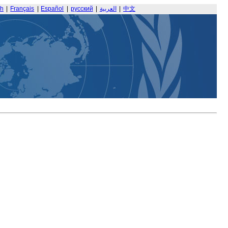
sh
|
Français
|
Español
|
русский
|
العربية
|
中文