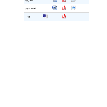
русский
中文