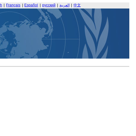
sh
|
Français
|
Español
|
русский
|
العربية
|
中文