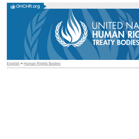
English
>
Human Rights Bodies