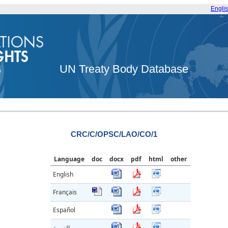
Engli
UN Treaty Body Database
CRC/C/OPSC/LAO/CO/1
Language
doc
docx
pdf
html
other
English
Français
Español
العربية