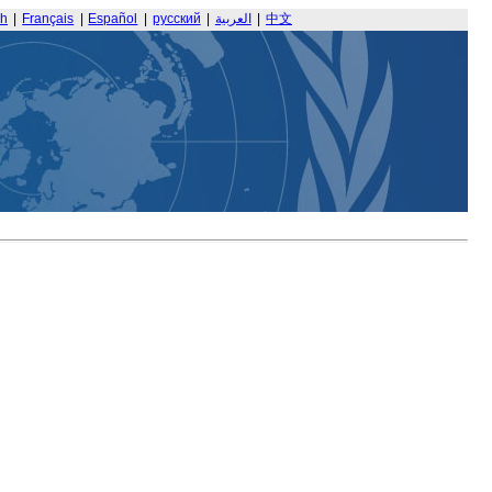
sh
|
Français
|
Español
|
русский
|
العربية
|
中文