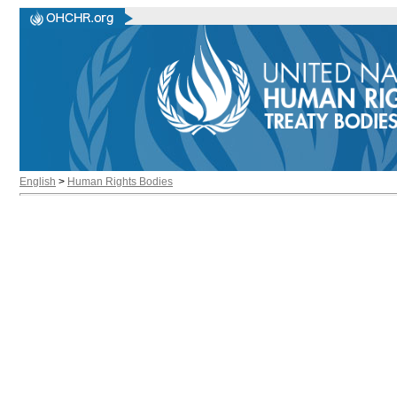
English
>
Human Rights Bodies