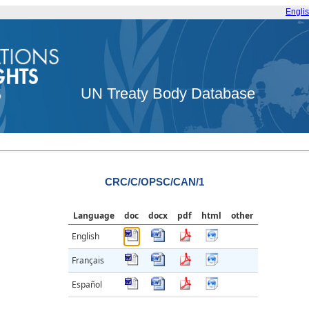
Engli
UN Treaty Body Database
CRC/C/OPSC/CAN/1
Language
doc
docx
pdf
html
other
English
Français
Español