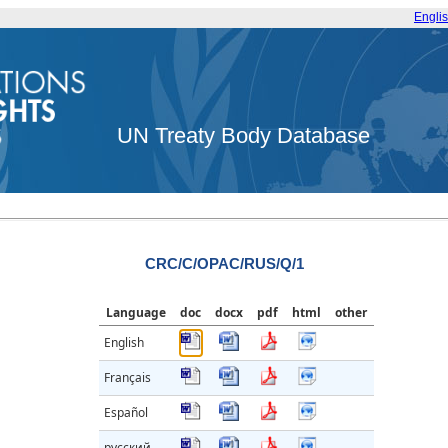
Engli
UN Treaty Body Database
CRC/C/OPAC/RUS/Q/1
Language
doc
docx
pdf
html
other
English
Français
Español
русский