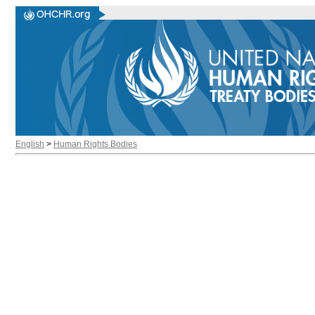
English
>
Human Rights Bodies