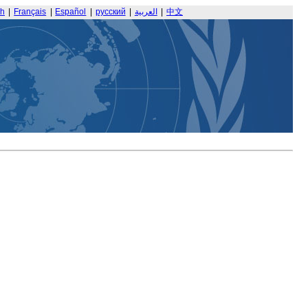
sh
|
Français
|
Español
|
русский
|
العربية
|
中文