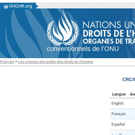
conventionnels de l’ONU
Français
>
Les organes des traités des droits de l'homme
CRC/
Langue
do
English
Français
Español
العربية