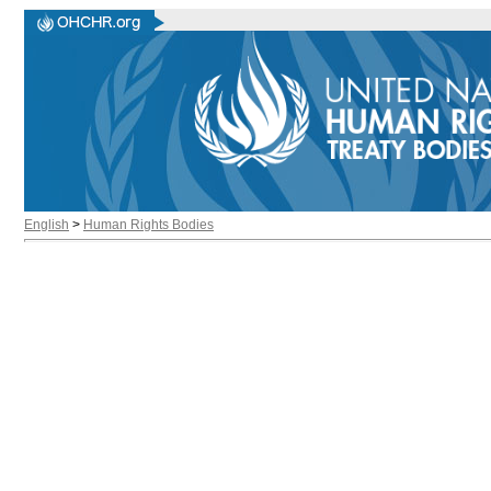
English
>
Human Rights Bodies