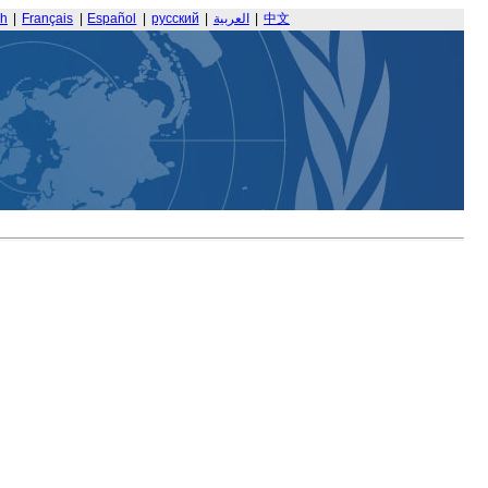
sh
|
Français
|
Español
|
русский
|
العربية
|
中文