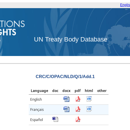
Engli
UN Treaty Body Database
CRC/C/OPAC/NLD/Q/1/Add.1
Language
doc
docx
pdf
html
other
English
Français
Español