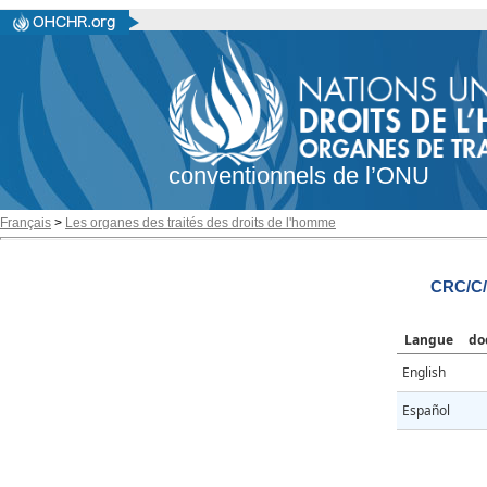
conventionnels de l’ONU
Français
>
Les organes des traités des droits de l'homme
CRC/C/
Langue
do
English
Español