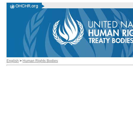
English
>
Human Rights Bodies