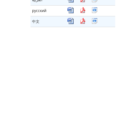
русский
中文