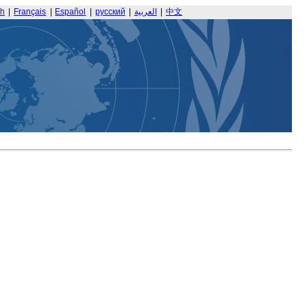
sh
|
Français
|
Español
|
русский
|
العربية
|
中文