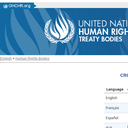
English
>
Human Rights Bodies
CRC
Language
English
Français
Español
中文