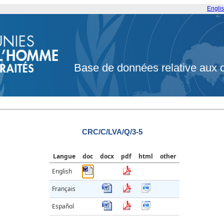
Engli
Base de données relative aux 
CRC/C/LVA/Q/3-5
Langue
doc
docx
pdf
html
other
English
Français
Español