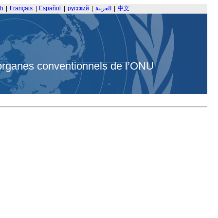
sh
|
Français
|
Español
|
русский
|
العربية
|
中文
organes conventionnels de l’ONU