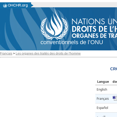
conventionnels de l’ONU
Français
>
Les organes des traités des droits de l'homme
CRC
Langue
do
English
Français
Español
العربية