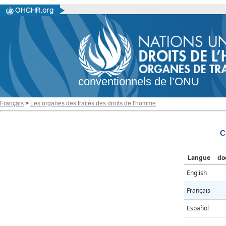
conventionnels de l’ONU
Français
>
Les organes des traités des droits de l'homme
C
Langue
do
English
Français
Español