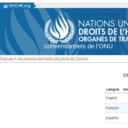
conventionnels de l’ONU
Français
>
Les organes des traités des droits de l'homme
CR
Langue
do
English
Français
Español