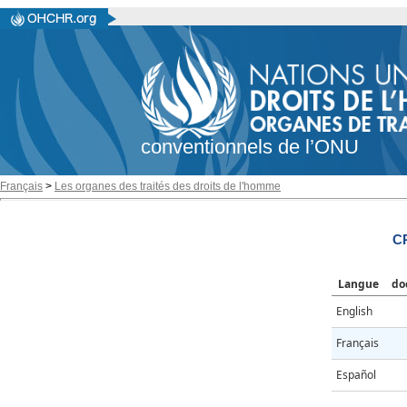
conventionnels de l’ONU
Français
>
Les organes des traités des droits de l'homme
CR
Langue
do
English
Français
Español