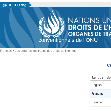
conventionnels de l’ONU
Français
>
Les organes des traités des droits de l'homme
CR
Langue
do
English
Français
Español