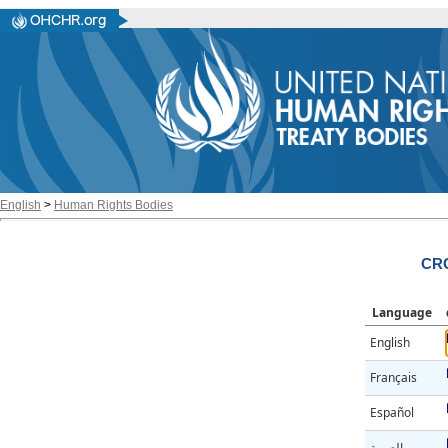
English
>
Human Rights Bodies
CRC
Language
English
Français
Español
العربية