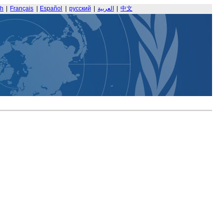
sh
|
Français
|
Español
|
русский
|
العربية
|
中文