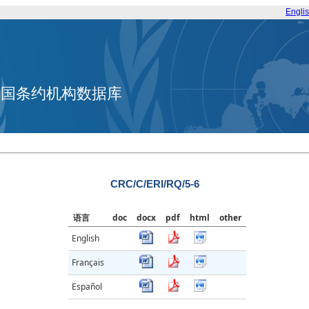
Engli
合国条约机构数据库
CRC/C/ERI/RQ/5-6
语言
doc
docx
pdf
html
other
English
Français
Español