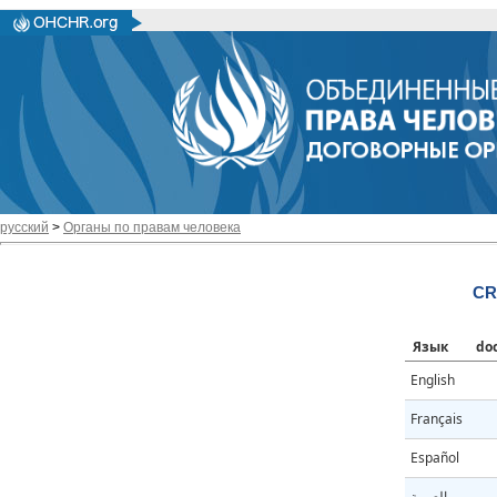
русский
>
Органы по правам человека
CR
Язык
do
English
Français
Español
العربية