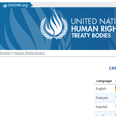
English
>
Human Rights Bodies
CRC
Language
English
Français
Español
العربية