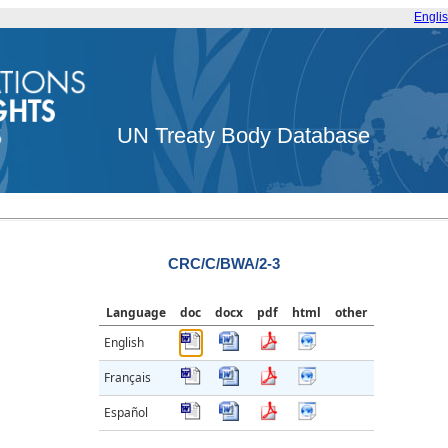
Engli
UN Treaty Body Database
CRC/C/BWA/2-3
Language
doc
docx
pdf
html
other
English
Français
Español