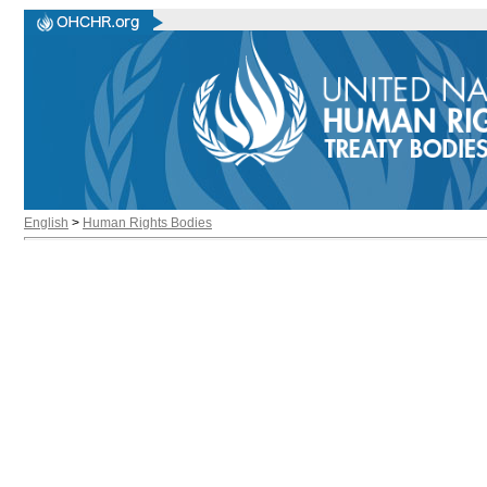
English
>
Human Rights Bodies