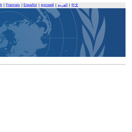
sh
|
Français
|
Español
|
русский
|
العربية
|
中文