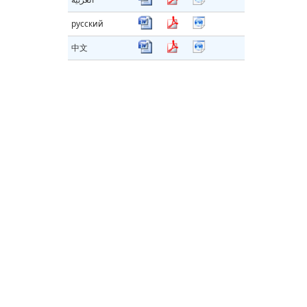
русский
中文