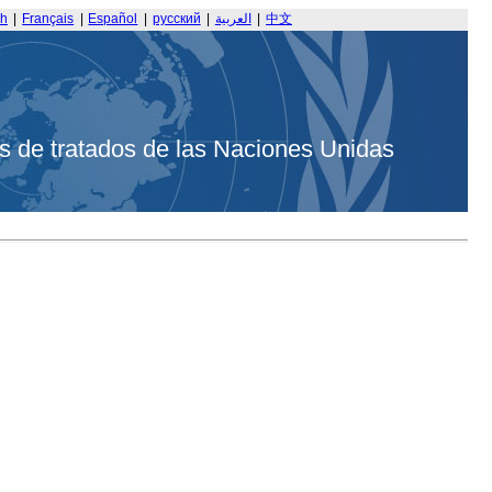
sh
|
Français
|
Español
|
русский
|
العربية
|
中文
s de tratados de las Naciones Unidas