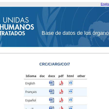
Engli
Base de datos de los órgano
CRC/C/ARG/CO/7
Idioma
doc
docx
pdf
html
other
English
Français
Español
العربية