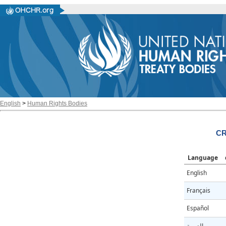
English
>
Human Rights Bodies
CR
Language
English
Français
Español
العربية