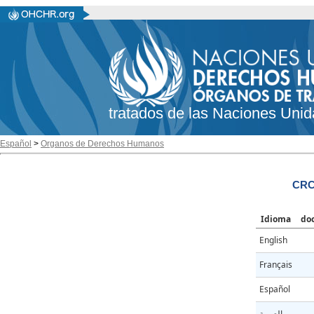
tratados de las Naciones Unid
Español
>
Organos de Derechos Humanos
CRC/
Idioma
do
English
Français
Español
العربية