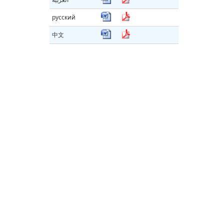
русский
中文