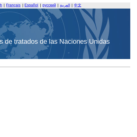
sh
|
Français
|
Español
|
русский
|
العربية
|
中文
s de tratados de las Naciones Unidas