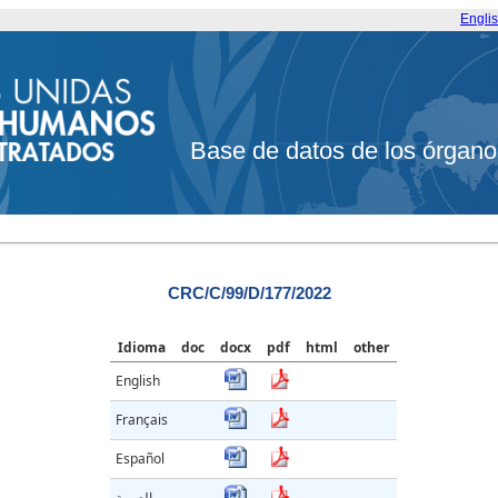
Engli
Base de datos de los órgano
CRC/C/99/D/177/2022
Idioma
doc
docx
pdf
html
other
English
Français
Español
العربية