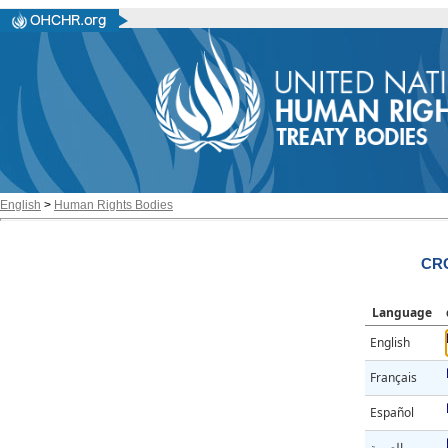
English
>
Human Rights Bodies
CRC
Language
English
Français
Español
العربية