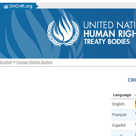
English
>
Human Rights Bodies
CRC
Language
English
Français
Español
العربية