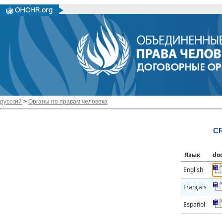
русский
>
Органы по правам человека
CR
Язык
do
English
Français
Español