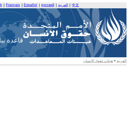
中文
|
العربية
|
русский
|
Español
|
Français
|
sh
قاعدة بي
العربية
>
هيئات حقوق الإنسان