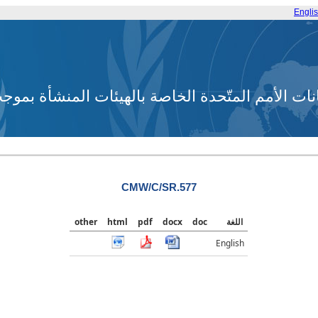
Engli
انات الأمم المتّحدة الخاصة بالهيئات المنشأة بم
CMW/C/SR.577
اللغة
doc
docx
pdf
html
other
English