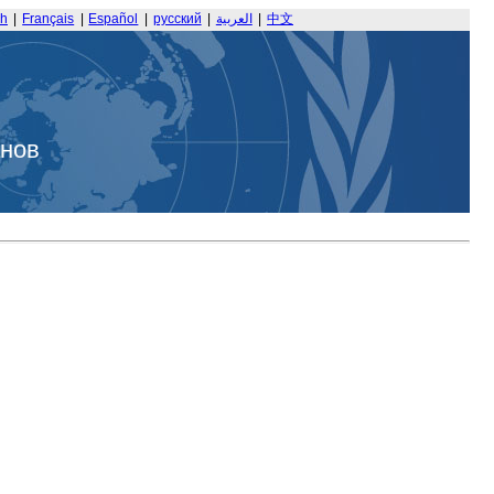
sh
|
Français
|
Español
|
русский
|
العربية
|
中文
анов