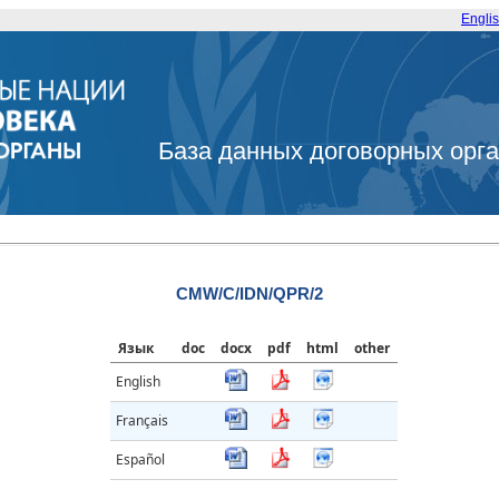
Engli
База данных договорных орг
CMW/C/IDN/QPR/2
Язык
doc
docx
pdf
html
other
English
Français
Español