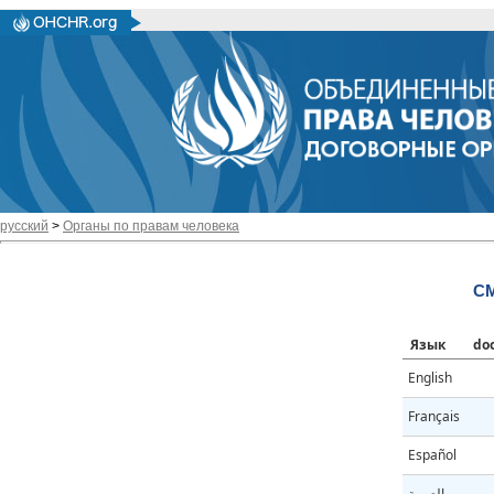
русский
>
Органы по правам человека
CM
Язык
do
English
Français
Español
العربية