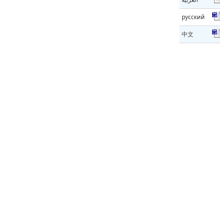
русский
中文