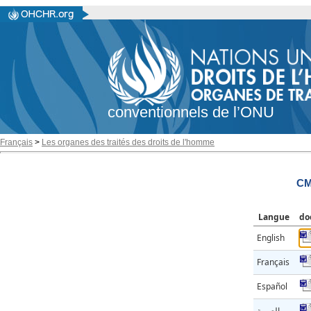
conventionnels de l’ONU
Français
>
Les organes des traités des droits de l'homme
CM
Langue
do
English
Français
Español
العربية