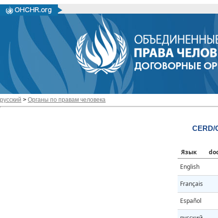
русский
>
Органы по правам человека
CERD/C
Язык
do
English
Français
Español
русский