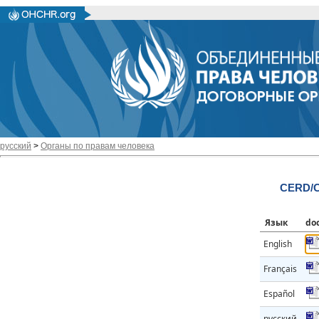
русский
>
Органы по правам человека
CERD/C
Язык
do
English
Français
Español
русский