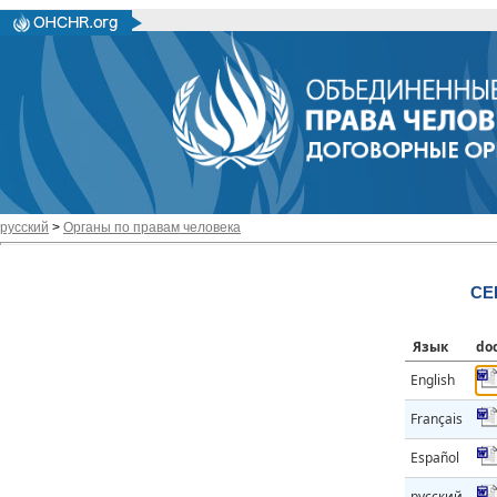
русский
>
Органы по правам человека
CE
Язык
do
English
Français
Español
русский