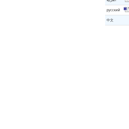
русский
中文