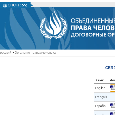
русский
>
Органы по правам человека
CERD
Язык
do
English
Français
Español
العربية