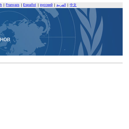
sh
|
Français
|
Español
|
русский
|
العربية
|
中文
анов