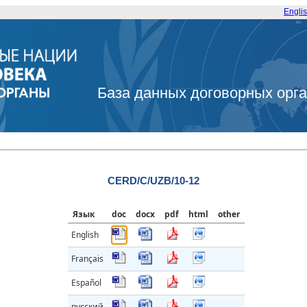
Engli
База данных договорных орг
CERD/C/UZB/10-12
Язык
doc
docx
pdf
html
other
English
Français
Español
русский