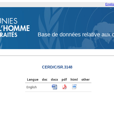
Engli
Base de données relative aux 
CERD/C/SR.3148
Langue
doc
docx
pdf
html
other
English