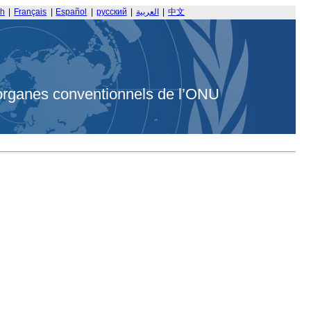
sh
|
Français
|
Español
|
русский
|
العربية
|
中文
organes conventionnels de l’ONU