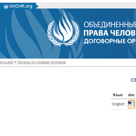
русский
>
Органы по правам человека
CE
Язык
doc
English