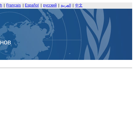
sh
|
Français
|
Español
|
русский
|
العربية
|
中文
анов