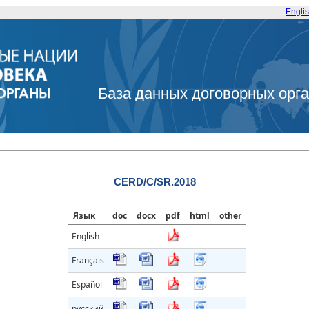
Engli
База данных договорных орг
CERD/C/SR.2018
Язык
doc
docx
pdf
html
other
English
Français
Español
русский