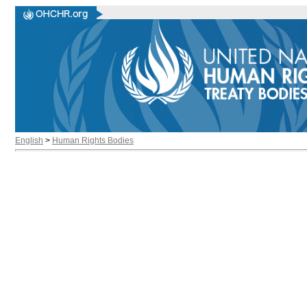
English
>
Human Rights Bodies