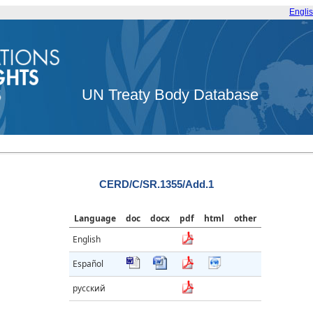
Engli
UN Treaty Body Database
CERD/C/SR.1355/Add.1
Language
doc
docx
pdf
html
other
English
Español
русский