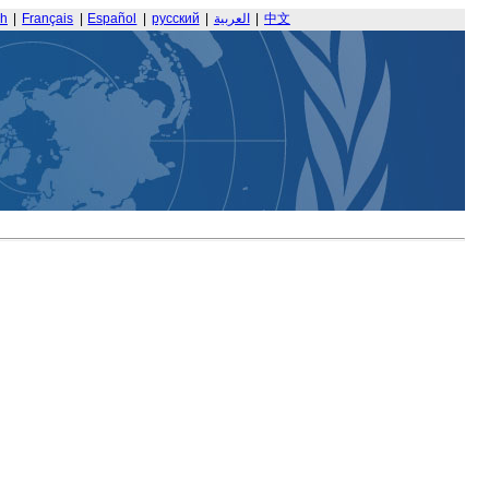
sh
|
Français
|
Español
|
русский
|
العربية
|
中文