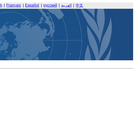
sh
|
Français
|
Español
|
русский
|
العربية
|
中文