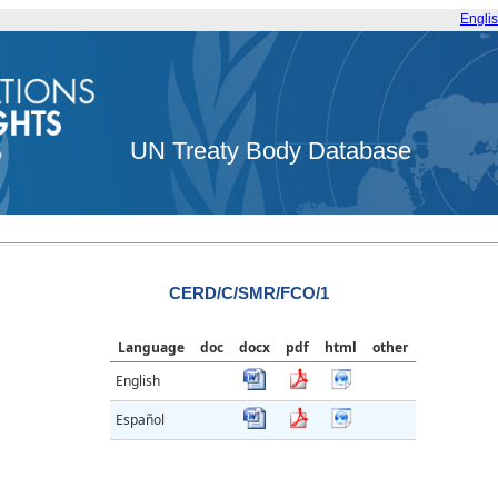
Engli
UN Treaty Body Database
CERD/C/SMR/FCO/1
Language
doc
docx
pdf
html
other
English
Español