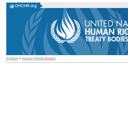
English
>
Human Rights Bodies