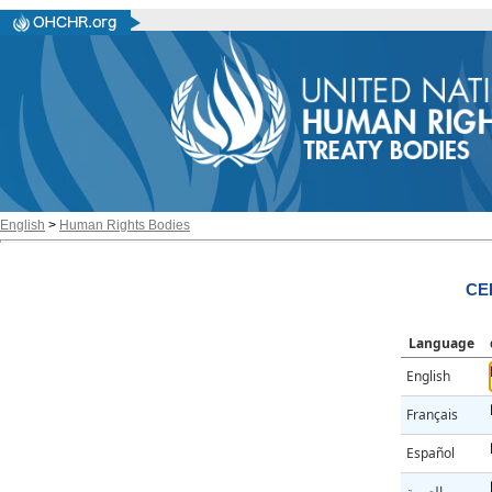
English
>
Human Rights Bodies
CE
Language
English
Français
Español
العربية