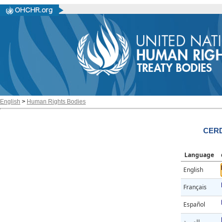
English
>
Human Rights Bodies
CERD
Language
English
Français
Español
العربية