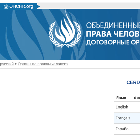
русский
>
Органы по правам человека
CERD/
Язык
do
English
Français
Español