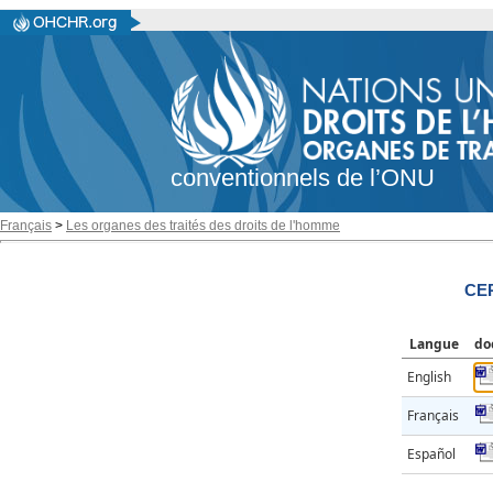
conventionnels de l’ONU
Français
>
Les organes des traités des droits de l'homme
CER
Langue
do
English
Français
Español