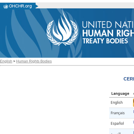
English
>
Human Rights Bodies
CERD
Language
English
Français
Español
العربية