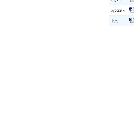
русский
中文