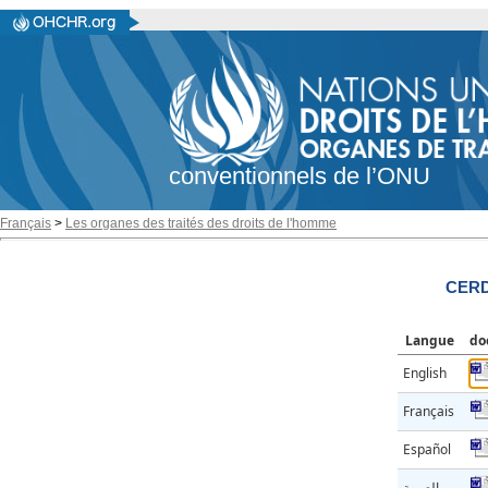
conventionnels de l’ONU
Français
>
Les organes des traités des droits de l'homme
CERD
Langue
do
English
Français
Español
العربية