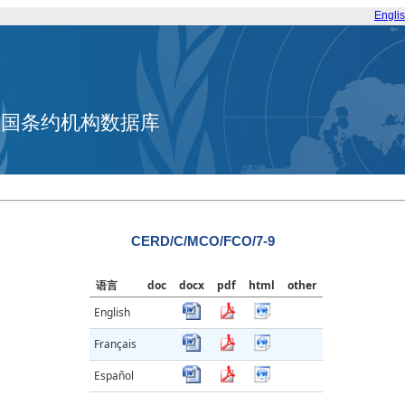
Engli
合国条约机构数据库
CERD/C/MCO/FCO/7-9
语言
doc
docx
pdf
html
other
English
Français
Español