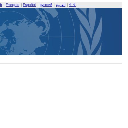
sh
|
Français
|
Español
|
русский
|
العربية
|
中文